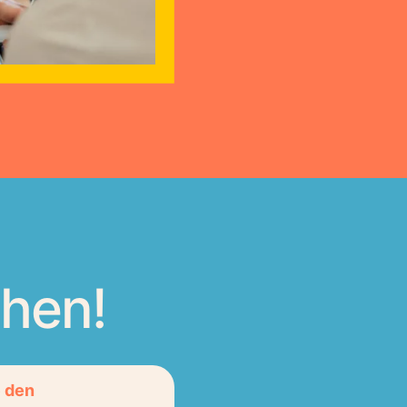
hen!
e den