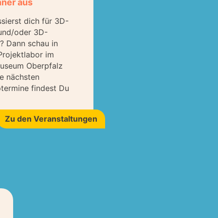
ner aus
ssierst dich für 3D-
und/oder 3D-
? Dann schau in
rojektlabor im
museum Oberpfalz
ie nächsten
termine findest Du
Zu den Veranstaltungen