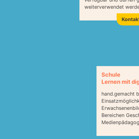
weiterverwendet werde
Kontak
Schule
Lernen mit di
hand.gemacht b
Einsatzmöglichk
Erwachsenenbil
Bereichen Gesch
Medienpädagog