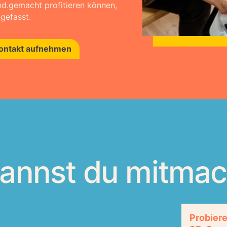
nd.gemacht profitieren können,
efasst.
ontakt aufnehmen
kannst du mitmac
Probier