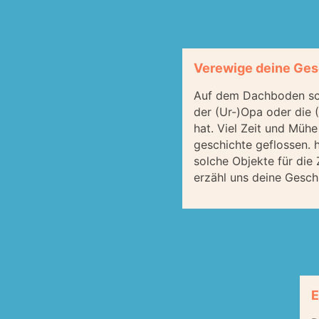
Verewige deine Ges
Auf dem Dachboden sc
der (Ur-)Opa oder die 
hat. Viel Zeit und Mühe
geschichte geflossen.
solche Objekte für di
erzähl uns deine Gesch
E