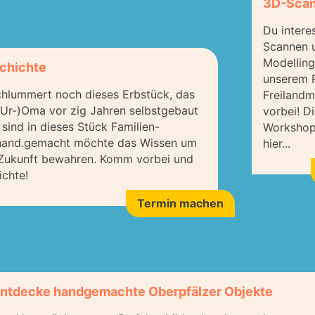
3D-Scan
Du intere
Scannen 
Modelling
chichte
unserem P
hlummert noch dieses Erbstück, das
Freiland
(Ur-)Oma vor zig Jahren selbstgebaut
vorbei! D
 sind in dieses Stück Familien-
Workshop
 hand.gemacht möchte das Wissen um
hier...
e Zukunft bewahren. Komm vorbei und
ichte!
Termin machen
ntdecke handgemachte Oberpfälzer Objekte