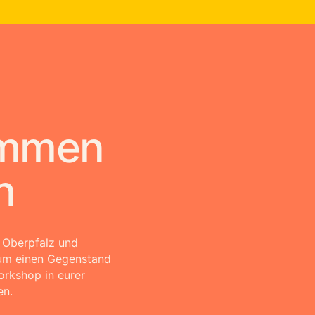
ommen
h
e Oberpfalz und
um einen Gegenstand
orkshop in eurer
en.