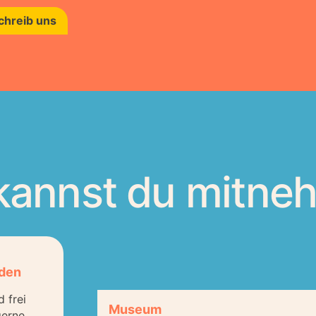
chreib uns
kannst du mitne
den
 frei
Museum
gerne