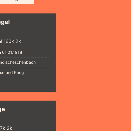
egel
 01.01.1918
ndischeschenbach
ise und Krieg
ge