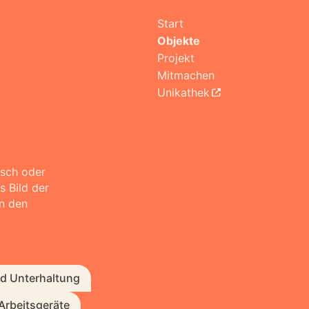
Start
Start
Start
Objekte
Objekte
Objekte
Projekt
Projekt
Projekt
Mitmachen
Mitmachen
Mitmachen
Unikathek
Unikathek
Unikathek
isch oder
s Bild der
n den
nd Unterhaltung
Arbeitsgeräte