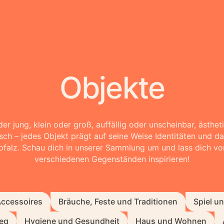
Objekte
der jung, klein oder groß, auffällig oder unscheinbar, ästhet
ch – jedes Objekt prägt auf seine Weise Identitäten und da
falz. Schau dich in unserer Sammlung um und lass dich vo
verschiedenen Gegenständen inspirieren!
Accessoires
Bräuche, Feste und Traditionen
Spiel u
ieg
Hygiene und Gesundheit
Haus und Wohnen