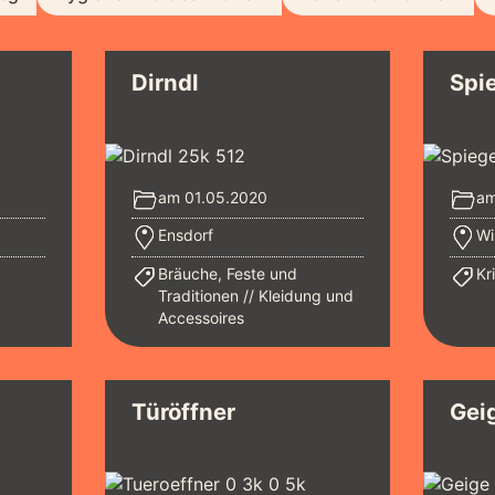
Dirndl
Spi
am 01.05.2020
am
Ensdorf
Wi
Bräuche, Feste und
Kr
Traditionen
Kleidung und
Accessoires
Türöffner
Gei