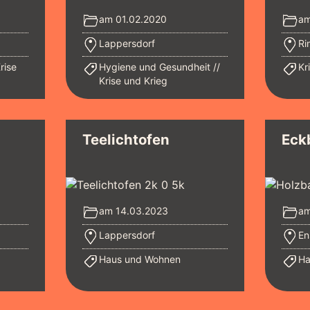
am 01.02.2020
am
Lappersdorf
Rim
rise
Hygiene und Gesundheit
Kr
Krise und Krieg
Teelichtofen
Eck
am 14.03.2023
am
g
Lappersdorf
En
Haus und Wohnen
Ha