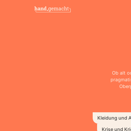
Ob alt o
pragmatis
Oberp
Kleidung und 
Krise und Kr